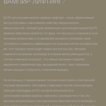
ВАМПИР-ЛИФТИНГ?
БоТП-аутоплазматерапия (вампир-лифтинг) - очень эффективный
метод подтяжки и омоложения кожи без хирургического
вмешательства. Основой для применения аутоплазмотерапии БоТП
(вампир-лифтинга) является тот факт, что процессы старения в теле
человека необратимы и со временем организм утрачивает свою
способность заменять умирающие или больные клетки на новые или
же, этот процесс происходит недостаточно быстро. Функция
самовосстановления организма в течении жизни уменьшается, а
соответственный результат - это явные признаки старения:
медленное заживление ран, выпадение волос, лицо теряющее
чёткие контуры и упругость, появление морщин.
Но на процесс старения можно положительно влиять собственной
плазмой организма, тем самым стимулируя клетки к регенерации.
Принцип процедуры БоТП, который используется в
аутоплазмотерапии (вампир-лифтинге), заключается в том, что
высокая концентрация этих эндогенных факторов роста приводит к