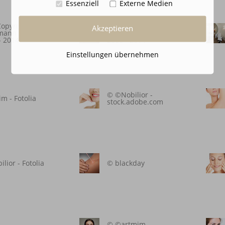
Essenziell
Externe Medien
opyright by Rainer
© © Copyright by Rainer
Akzeptieren
mann Photography
Grohmann Photography
- 2014
2008 - 2014
Einstellungen übernehmen
© ©Nobilior -
im - Fotolia
stock.adobe.com
lior - Fotolia
© blackday
© ©artmim -