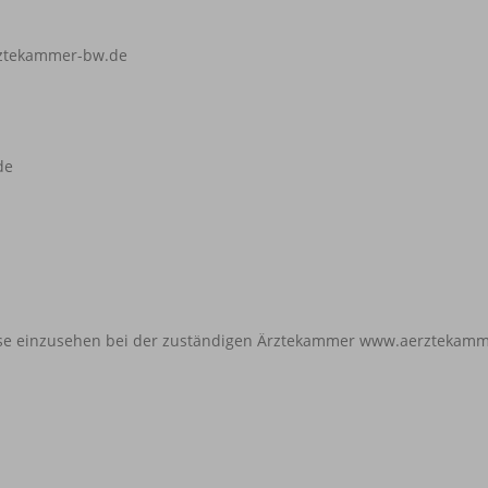
ztekammer-bw.de
de
ise einzusehen bei der zuständigen Ärztekammer
www.aerztekamm