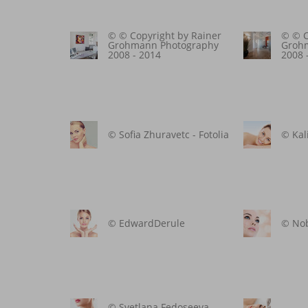
© © Copyright by Rainer
© © C
Grohmann Photography
Groh
2008 - 2014
2008 
© Sofia Zhuravetc - Fotolia
© Kal
© EdwardDerule
© Nobi
© Svetlana Fedoseeva -