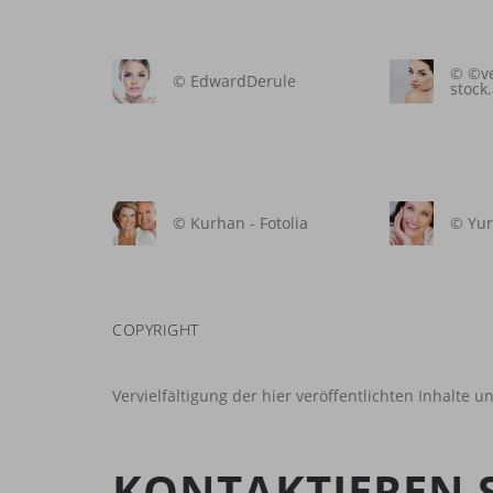
© ©ve
© EdwardDerule
stock
© Kurhan - Fotolia
© Yuri
COPYRIGHT
Vervielfältigung der hier veröffentlichten Inhalte 
KONTAKTIEREN S