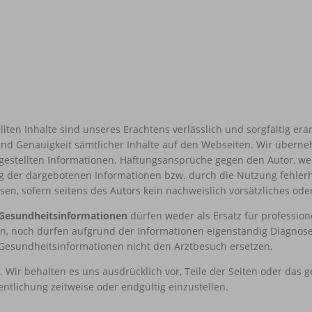
llten Inhalte sind unseres Erachtens verlässlich und sorgfältig er
t und Genauigkeit sämtlicher Inhalte auf den Webseiten. Wir überne
itgestellten Informationen. Haftungsansprüche gegen den Autor, wel
g der dargebotenen Informationen bzw. durch die Nutzung fehlerh
en, sofern seitens des Autors kein nachweislich vorsätzliches oder
Gesundheitsinformationen
dürfen weder als Ersatz für professio
n, noch dürfen aufgrund der Informationen eigenständig Diagnos
 Gesundheitsinformationen nicht den Arztbesuch ersetzen.
h. Wir behalten es uns ausdrücklich vor, Teile der Seiten oder d
entlichung zeitweise oder endgültig einzustellen.