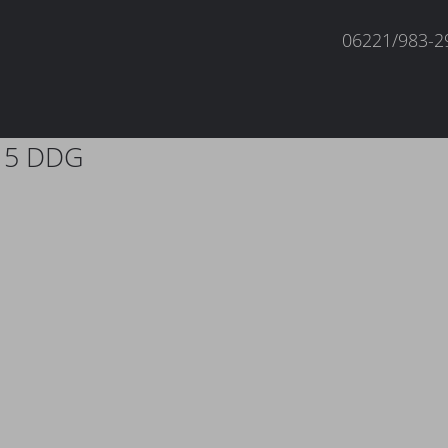
06221/983-2
5 DDG