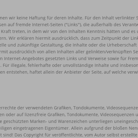
men wir keine Haftung für deren Inhalte. Für den Inhalt verlinkter 
isen auf fremde Internet-Seiten ("Links"), die außerhalb des Veran
n Kraft treten, in dem wir von den Inhalten Kenntnis hätten und e
rn. Wir erklären hiermit ausdrücklich, dass zum Zeitpunkt der Link
lle und zukünftige Gestaltung, die Inhalte oder die Urheberschaft
ermit ausdrücklich von allen Inhalten aller gelinkten/verknüpften 
enen Internet-Angebotes gesetzten Links und Verweise sowie für Fre
 Für illegale, fehlerhafte oder unvollständige Inhalte und insbes
 entstehen, haftet allein der Anbieter der Seite, auf welche verwi
berrechte der verwendeten Grafiken, Tondokumente, Videosequenzen 
 oder auf lizenzfreie Grafiken, Tondokumente, Videosequenzen un
te geschützten Marken- und Warenzeichen unterliegen uneingesch
ligen eingetragenen Eigentümer. Allein aufgrund der bloßen Nennu
sind! Das Copyright für veröffentlichte, vom Autor selbst erstellte