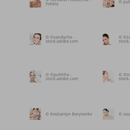
© puh
Fotolia
© ©sandyche -
© ©LI
stock.adobe.com
stock
© ©puhhha -
© ©na
stock.adobe.com
stock
© Kostiantyn Borysenko
© sou