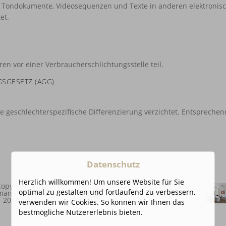
n, Tondokumente, Videosequenzen und Texte in anderen elektronisc
et.
n vor einer Verbraucherschlichtungsstelle teil.
SGESETZ (AGG)
ne geschlechterspezifische Differenzierung verzichtet. Entspreche
Datenschutz
Herzlich willkommen! Um unsere Website für Sie
opyright by Rainer
© © Copyright by Rainer
optimal zu gestalten und fortlaufend zu verbessern,
mann Photography
Grohmann Photography
- 2014
2008 - 2014
verwenden wir Cookies. So können wir Ihnen das
bestmögliche Nutzererlebnis bieten.