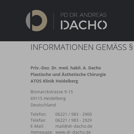
INFORMATIONEN GEMÄSS § 
Priv.-Doz. Dr. med. habil. A. Dacho
Plastische und Ästhetische Chirurgie
ATOS Klinik Heidelberg
Bismarckstrasse 9-15
69115 Heidelberg
Deutschland
Telefon:
06221 / 983 - 2900
Telefax:
06221 / 983 - 2929
E-Mail:
mail@dr-dacho.de
Homepage:
www.dr-dacho.de