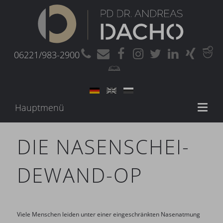
06221/983-2900
Hauptmenü
Toggl
naviga
DIE NASENSCHEI-
DEWAND-OP
Viele Menschen leiden unter einer eingeschränkten Nasenatmung