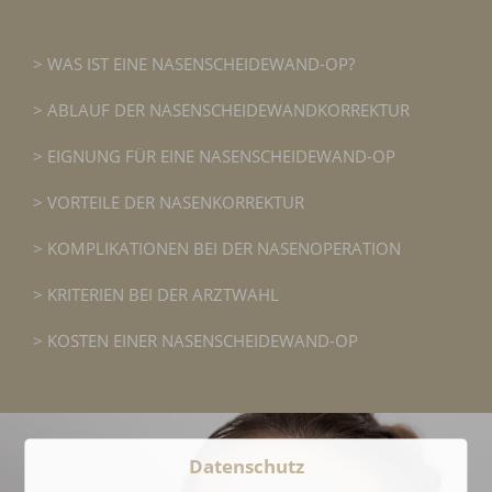
WAS IST EINE NASENSCHEIDEWAND-OP?
ABLAUF DER NASENSCHEIDEWANDKORREKTUR
EIGNUNG FÜR EINE NASENSCHEIDEWAND-OP
VORTEILE DER NASENKORREKTUR
KOMPLIKATIONEN BEI DER NASENOPERATION
KRITERIEN BEI DER ARZTWAHL
KOSTEN EINER NASENSCHEIDEWAND-OP
Datenschutz