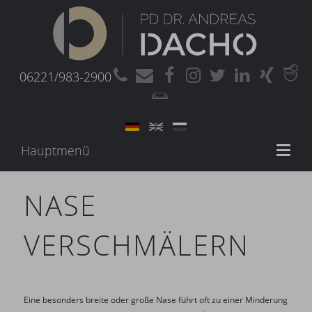
06221/983-2900
Hauptmenü
Toggl
naviga
NASE
VERSCHMÄLERN
Eine besonders breite oder große Nase führt oft zu einer Minderung