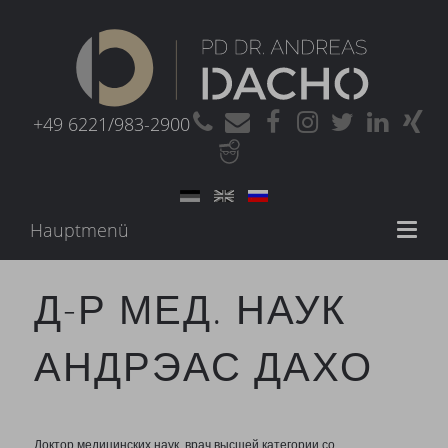
+49 6221/983-2900
Hauptmenü
Toggl
naviga
Д-Р МЕД. НАУК
АНДРЭАС ДАХО
Доктор медицинских наук, врач высшей категории со