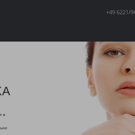
+49 6221/9
КА
я в
м
льно