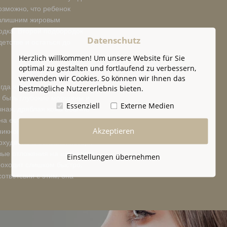
возможно, что ребенок
излишним жировым
одка. Второй подбородок
Datenschutz
етстве и остаться до
Herzlich willkommen! Um unsere Website für Sie
optimal zu gestalten und fortlaufend zu verbessern,
verwenden wir Cookies. So können wir Ihnen das
егда являются излишние
bestmögliche Nutzererlebnis bieten.
т быть глубокие морщины и
Essenziell
Externe Medien
очная, дряблая кожа обычно
ена естсественным процессом
Akzeptieren
никновения избыточной,
похудение и большая потеря
вые отложения на шее также
Einstellungen übernehmen
роходит слишком быстро,
сответсвии с этим, она