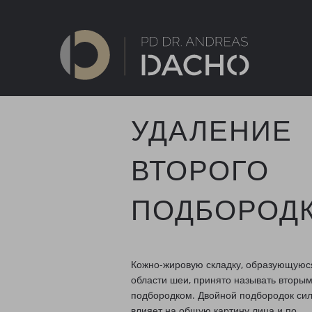
УДАЛЕНИЕ
ВТОРОГО
ПОДБОРОД
Кожно-жировую складку, образующуюс
области шеи, принято называть вторы
подбородком. Двойной подбородок си
влияет на общую картину лица и по