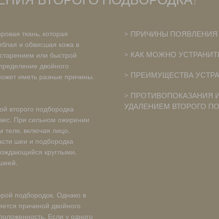
ровая ткань, которая
ПРИЧИНЫ ПОЯВЛЕНИЯ 
яблая и обвисшая кожа в
КАК МОЖНО УСТРАНИТ
 старением или быстрой
определение двойного
ПРЕИМУЩЕСТВА УСТРА
может иметь разные причины.
ПРОТИВОПОКАЗАНИЯ И
УДАЛЕНИЕМ ВТОРОГО П
ой второго подбородка
вес. При сильном ожирении
м теле, включая лицо.
асти шеи и подбородка
вождающийся круглыми,
шеей.
орой подбородок. Однако в
яется причиной двойного
положенность. Если у одного