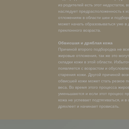
из родителей есть этот недостаток, 
наследует предрасположенность к 
отложениям в области шеи и подбор
может начать образовываться уже в д
преклонного возраста.
Обвисшая и дряблая кожа
Причиной второго подбородка не вс
жировые отложения, так же это могу
складки кожи в этой области. Избыт
появляется с возрастом и обусловл
старения кожи. Другой причиной воз
обвисшей кожи может стать резкое 
веса. Во время этого процесса жиро
уменьшаются и если этот процесс п
кожа не успевает подтягиваться, и в 
дряхлеет и начинает провисать.