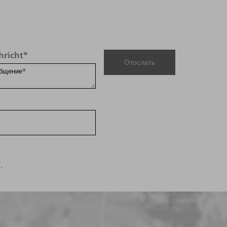
hricht
*
Отослать
.