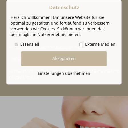
Datenschutz
Herzlich willkommen! Um unsere Website für Sie
optimal zu gestalten und fortlaufend zu verbessern,
verwenden wir Cookies. So können wir Ihnen das
bestmögliche Nutzererlebnis bieten.
Essenziell
Externe Medien
ЧТО ТАКОЕ ВЫСТУПАЮЩИЙ ПОДБОРОДОК?
Akzeptieren
КОРРЕКЦИЯ ВЫСТУПАЮЩЕГО ПОДБОРОДКА
ПРЕИМУЩЕСТВА ПРОЦЕДУРЫ ПО УМЕНЬШЕНИЮ
Einstellungen übernehmen
ПОДБОРОДКА