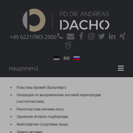
+49 6221/983-2900
Hauptmenü
Toggl
naviga
Пластика бровей (Броулифт)
Операция по выпрямлению носовой перегородки
(септопластика)
Ринопластика кончика носа
Удаление второго подбородка
Фейслифтинг (подтяжка лица)
Димпл-эктомия