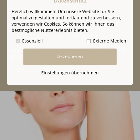
Datenschutz
ХОД ПРОЦЕДУРЫ
Herzlich willkommen! Um unsere Website für Sie
optimal zu gestalten und fortlaufend zu verbessern,
ПОКАЗАНИЯ К УДАЛЕНИЮ ПОТОВЫХ ЖЕЛЕЗ
verwenden wir Cookies. So können wir Ihnen das
bestmögliche Nutzererlebnis bieten.
ПРЕИМУЩЕСТВА УДАЛЕНИЯ ПОТОВЫХ ЖЕЛЕЗ
Essenziell
Externe Medien
РИСК ОСЛОЖНЕНИЙ ПРИ УДАЛЕНИИ ПОТОВЫХ
Akzeptieren
ЖЕЛЕЗ
СТОИМОСТЬ ПРОЦЕДУРЫ
Einstellungen übernehmen